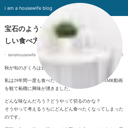
i am a housewife blog
宝石のようなザクロの切り方とおい
しい食べ方[動画有り]
7年前
iamahousewife
秋が旬のざくろは食べた事がありますか？
私は29年間一度も食べた事がなかったのですがASMR動画
を観て柘榴に興味が湧きました。
どんな味なんだろう？どうやって切るのかな？
そうやって考えるうちにどんどん食べたくなってしまった
のです。