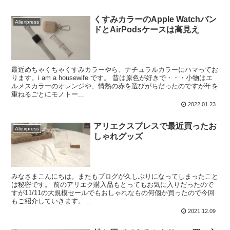
くすみカラーのApple Watchバン
Aliexpress
ドとAirPodsケースは高見え
最近めちゃくちゃくすみカラーやら、ナチュラルカラーにハマってお
ります。i am a housewife です。 昔は原色が好きで・・・小物はエ
ルメスカラーのオレンジや、情熱の赤を選びがちだったのですが年を
重ねるごとにモノトー...
2022.01.23
アリエクスプレスで最近買ったお
Aliexpress
しゃれグッズ
みなさまこんにちは。またもブログが久しぶりになってしまったこと
は秘密です。 前のアリエク購入品もとってもお気に入りだったので
すが11/11の大規模セールでもおしゃれなもの何個か買ったので今回
もご紹介していきます。 ...
2021.12.09