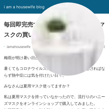
i am a housewife blog
毎回即完売するハニーズの接触冷感マ
スクの買い方と使用感
6年前
iamahousewife
梅雨が明け暑い日が続きますね。
暑くてもコロナウイルス対策としてマスクをしなければな
らず熱中症には気を付けたい日々。
みなさんは夏用マスク使ってますか？
私は夏用マスクを持っていなかったので、流行りのハニー
ズマスクをオンラインショップで購入してみました。