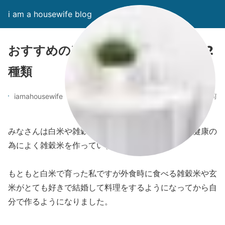
i am a housewife blog
おすすめの美味しい雑穀米の作り方2
種類
7年前
iamahousewife
みなさんは白米や雑穀米が好きですか？我が家では健康の
為によく雑穀米を作っています。
もともと白米で育った私ですが外食時に食べる雑穀米や玄
米がとても好きで結婚して料理をするようになってから自
分で作るようになりました。