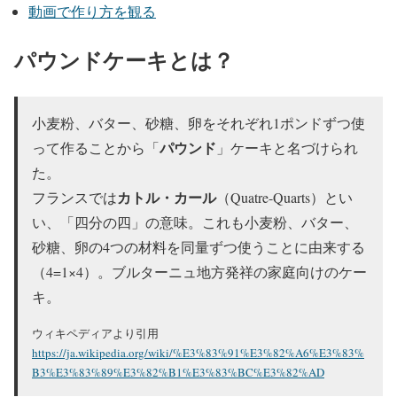
動画で作り方を観る
パウンドケーキとは？
小麦粉、バター、砂糖、卵をそれぞれ1ポンドずつ使
パウンド
って作ることから「
」ケーキと名づけられ
た。
カトル・カール
フランスでは
（Quatre-Quarts）とい
い、「四分の四」の意味。これも小麦粉、バター、
砂糖、卵の4つの材料を同量ずつ使うことに由来する
（4=1×4）。ブルターニュ地方発祥の家庭向けのケー
キ。
ウィキペディアより引用
https://ja.wikipedia.org/wiki/%E3%83%91%E3%82%A6%E3%83%
B3%E3%83%89%E3%82%B1%E3%83%BC%E3%82%AD