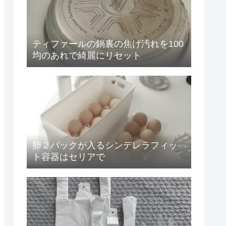
ティファールの鍋裏の焦げ汚れを100
均のあれで綺麗にリセット
卵２パックが入るシンデレラフィッ
ト容器はセリアで