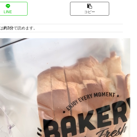
LINE
コピー
は
約3分
で読めます。