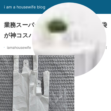
i am a housewife blog
業務スーパーのレジ袋と使い捨て手袋
が神コスパ100均より安い
6年前
iamahousewife