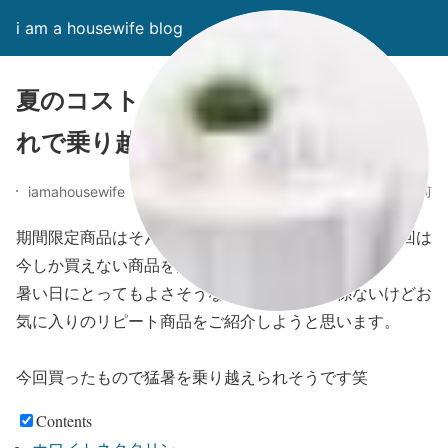
i am a housewife blog
夏のコストコおすすめ品暑い夏はこ
れで乗り越える
6年前
iamahousewife
期間限定商品はそんなに買わないタイプの私ですが今回は
今しか買えない商品を多めに買ってきました。
暑い日にとってもよさそうな商品と夏には関係ないけどお
気に入りのリピート商品をご紹介しようと思います。
今回買ったもので猛暑を乗り越えられそうです笑
Contents